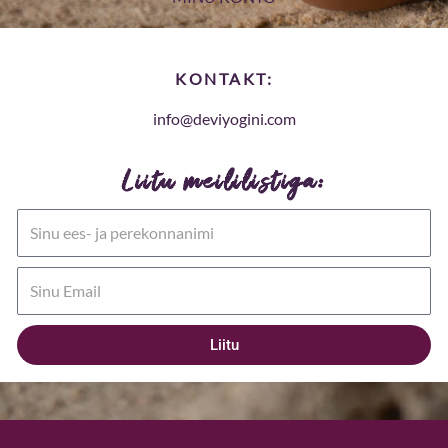
KONTAKT:
info@deviyogini.com
Liitu meililistiga:
Name
Email
Liitu