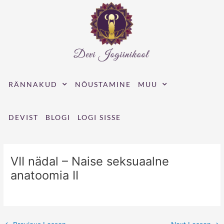
Skip
to
content
RÄNNAKUD
NÕUSTAMINE
MUU
DEVIST
BLOGI
LOGI SISSE
VII nädal – Naise seksuaalne
anatoomia II