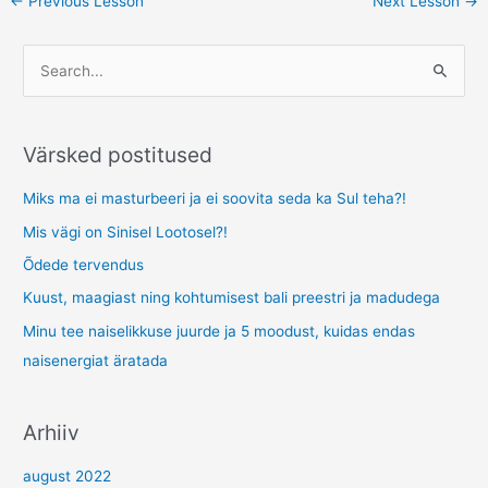
←
Previous Lesson
Next Lesson
→
S
e
a
Värsked postitused
r
c
Miks ma ei masturbeeri ja ei soovita seda ka Sul teha?!
h
Mis vägi on Sinisel Lootosel?!
f
Õdede tervendus
o
Kuust, maagiast ning kohtumisest bali preestri ja madudega
r
Minu tee naiselikkuse juurde ja 5 moodust, kuidas endas
:
naisenergiat äratada
Arhiiv
august 2022