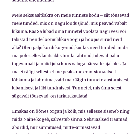
südame ühendanud?
Meie seksuaaltšakra on meie tunnete kodu – siit tõusevad
meie tunded, mis on nagu loodusjõud, mis peavad vabalt
liikuma. Kas Sa lubad oma tunnetel voolata nagu vesi või
takistad nende loomulikku voogu ja hoopis surud neid
alla? Olen palju kordi kogenud, kuidas need tunded, mida
ma pole selles kuutsüklis tunda tahtnud, tulevad palju
tugevamalt ja nüüd juba koos valuga päevade ajal üles. Ja
ma ei räägi sellest, et me peaksime emotsionaalselt
lõhkuma ja lahmima, vaid ma räägin tunnete austamisest,
lubamisest ja läbi tundmisest. Tunnetel, mis Sinu seest
sügavalt tõusevad, on tarkus, kuulata!
Emakas on õõnes organ ja kõik, mis sellesse siseneb ning
mida Naine kogeb, salvestub sinna. Seksuaalsed traumad,
abordid, nurisünnitused, mitte-armastavad