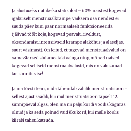
Ja alustuseks natuke ka statistikat – 60% naistest kogevad
igakuiselt menstruaalkrampe, väiksem osa nendest ei
suuda päev kuni paar normaalselt funktsioneerida
(jäävad töölt koju, kogevad peavalu, iiveldust,
oksendamist, intensiivseid krampe alakõhus ja alaseljas,
suurt väsimust). On leitud, et tugevad menstruaalvalud on
samaväärsed südameataki valuga ning mõned naised
kogevad selliseid menstruaalvalusid, mis on valusamad
kui sünnitus ise!
Ja ma tõesti tean, mida tähendab valulik menstruatsioon –
sellest ajast saadik, kui mul menstruatsioon täpselt 12.
sünnipäeval algas, olen ma nii palju kordi voodis kägaras
olnud ja ka seda polnud vaid üks kord, kui mulle koolis
kiirabi taheti kutsuda.