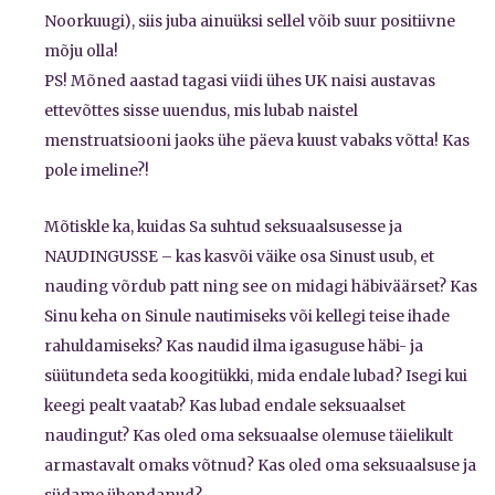
Noorkuugi), siis juba ainuüksi sellel võib suur positiivne
mõju olla!
PS! Mõned aastad tagasi viidi ühes UK naisi austavas
ettevõttes sisse uuendus, mis lubab naistel
menstruatsiooni jaoks ühe päeva kuust vabaks võtta! Kas
pole imeline?!
Mõtiskle ka, kuidas Sa suhtud seksuaalsusesse ja
NAUDINGUSSE – kas kasvõi väike osa Sinust usub, et
nauding võrdub patt ning see on midagi häbiväärset? Kas
Sinu keha on Sinule nautimiseks või kellegi teise ihade
rahuldamiseks? Kas naudid ilma igasuguse häbi- ja
süütundeta seda koogitükki, mida endale lubad? Isegi kui
keegi pealt vaatab? Kas lubad endale seksuaalset
naudingut? Kas oled oma seksuaalse olemuse täielikult
armastavalt omaks võtnud? Kas oled oma seksuaalsuse ja