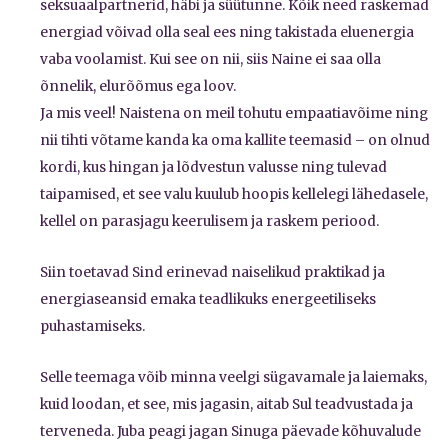
seksuaalpartnerid, häbi ja süütunne. Kõik need raskemad
energiad võivad olla seal ees ning takistada eluenergia
vaba voolamist. Kui see on nii, siis Naine ei saa olla
õnnelik, elurõõmus ega loov.
Ja mis veel! Naistena on meil tohutu empaatiavõime ning
nii tihti võtame kanda ka oma kallite teemasid – on olnud
kordi, kus hingan ja lõdvestun valusse ning tulevad
taipamised, et see valu kuulub hoopis kellelegi lähedasele,
kellel on parasjagu keerulisem ja raskem periood.
Siin toetavad Sind erinevad naiselikud praktikad ja
energiaseansid emaka teadlikuks energeetiliseks
puhastamiseks.
Selle teemaga võib minna veelgi sügavamale ja laiemaks,
kuid loodan, et see, mis jagasin, aitab Sul teadvustada ja
terveneda. Juba peagi jagan Sinuga päevade kõhuvalude