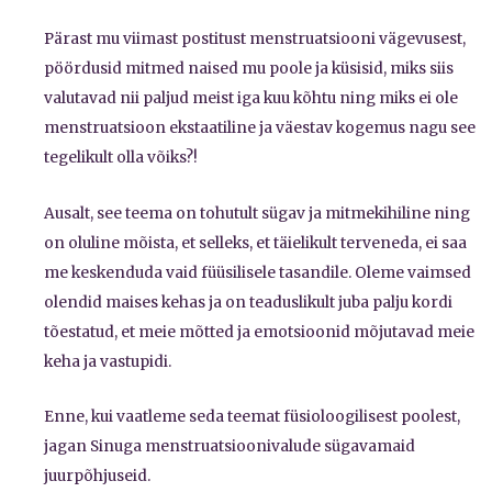
Pärast mu viimast postitust menstruatsiooni vägevusest,
pöördusid mitmed naised mu poole ja küsisid, miks siis
valutavad nii paljud meist iga kuu kõhtu ning miks ei ole
menstruatsioon ekstaatiline ja väestav kogemus nagu see
tegelikult olla võiks?!
Ausalt, see teema on tohutult sügav ja mitmekihiline ning
on oluline mõista, et selleks, et täielikult terveneda, ei saa
me keskenduda vaid füüsilisele tasandile. Oleme vaimsed
olendid maises kehas ja on teaduslikult juba palju kordi
tõestatud, et meie mõtted ja emotsioonid mõjutavad meie
keha ja vastupidi.
Enne, kui vaatleme seda teemat füsioloogilisest poolest,
jagan Sinuga menstruatsioonivalude sügavamaid
juurpõhjuseid.