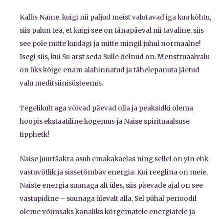
Kallis Naine, kuigi nii paljud meist valutavad iga kuu kõhtu,
siis palun tea, et kuigi see on tänapäeval nii tavaline, siis
see pole mitte kuidagi ja mitte mingil juhul normaalne!
Isegi siis, kui Su arst seda Sulle öelnud on. Menstruaalvalu
on üks kõige enam alahinnatud ja tähelepanuta jäetud
valu meditsiinisüsteemis.
Tegelikult aga võivad päevad olla ja peaksidki olema
hoopis ekstaatiline kogemus ja Naise spirituaalsuse
tipphetk!
Naise juurtšakra asub emakakaelas ning sellel on yin ehk
vastuvõtlik ja sissetõmbav energia. Kui reeglina on meie,
Naiste energia suunaga alt üles, siis päevade ajal on see
vastupidine – suunaga ülevalt alla. Sel pühal perioodil
oleme võimsaks kanaliks kõrgematele energiatele ja