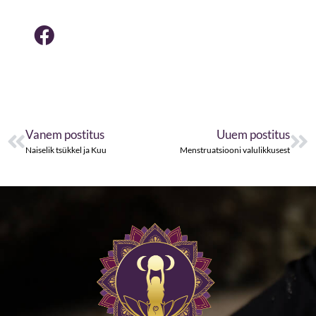
Prev
Ne
Vanem postitus
Uuem postitus
Naiselik tsükkel ja Kuu
Menstruatsiooni valulikkusest