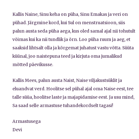
Kallis Naine, Sinu keha on püha, Sinu Emakas ja veri on
pühad. Järgmine kord, kui Sul on menstruatsioon, siis
palun austa seda püha aega, kus oled samal ajal nii tohutult
võimas kui ka nii tundlik ja õrn. Loo püha ruum ja aeg, et
saaksid lihtsalt olla ja kõrgemat juhatust vastu võtta. Süüta
küünal, joo naistepuna teed ja kirjuta oma jumalikud
mõtted päevikusse.
Kallis Mees, palun austa Naist, Naise viljakustsüklit ja
eluandvat verd. Hoolitse sel pühal ajal oma Naise eest, tee
talle süüa, hoolitse laste ja majapidamise eest. Ja usu mind,
Sa saad selle armastuse tuhandekordselt tagasi!
Armastusega
Devi