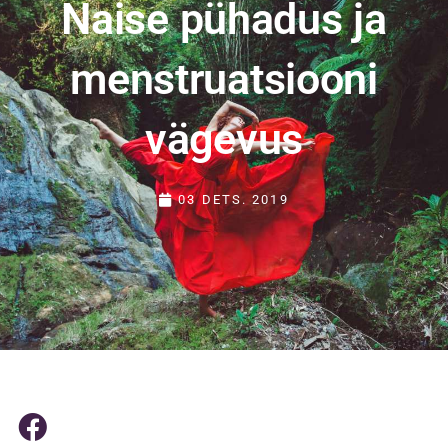
Naise pühadus ja
menstruatsiooni
vägevus
03 DETS. 2019