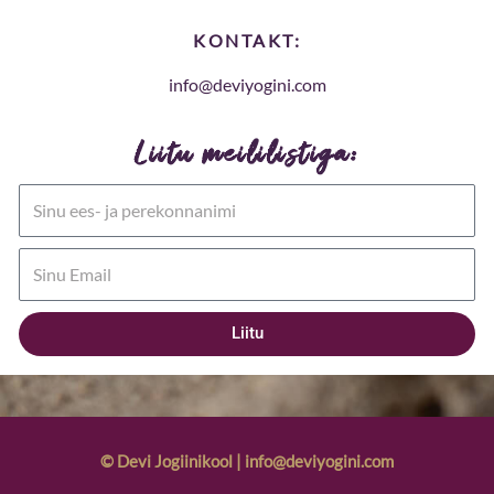
KONTAKT:
info@deviyogini.com
Liitu meililistiga:
Name
Email
Liitu
© Devi Jogiinikool | info@deviyogini.com