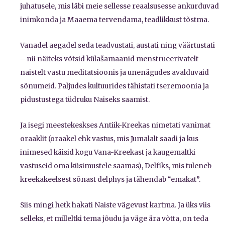
juhatusele, mis läbi meie sellesse reaalsusesse ankurduvad
inimkonda ja Maaema tervendama, teadlikkust tõstma.
Vanadel aegadel seda teadvustati, austati ning väärtustati
– nii näiteks võtsid külašamaanid menstrueerivatelt
naistelt vastu meditatsioonis ja unenägudes avalduvaid
sõnumeid. Paljudes kultuurides tähistati tseremoonia ja
pidustustega tüdruku Naiseks saamist.
Ja isegi meestekeskses Antiik-Kreekas nimetati vanimat
oraaklit (oraakel ehk vastus, mis Jumalalt saadi ja kus
inimesed käisid kogu Vana-Kreekast ja kaugemaltki
vastuseid oma küsimustele saamas), Delfiks, mis tuleneb
kreekakeelsest sõnast delphys ja tähendab “emakat”.
Siis mingi hetk hakati Naiste vägevust kartma. Ja üks viis
selleks, et milleltki tema jõudu ja väge ära võtta, on teda