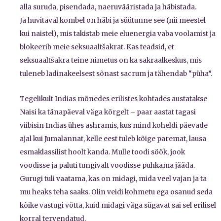
alla suruda, pisendada, naeruvääristada ja häbistada.
Ja huvitaval kombel on häbi ja süütunne see (nii meestel
kui naistel), mis takistab meie eluenergia vaba voolamist ja
blokeerib meie seksuaaltšakrat. Kas teadsid, et
seksuaaltšakra teine nimetus on ka sakraalkeskus, mis
tuleneb ladinakeelsest sõnast sacrum ja tähendab “püha”.
Tegelikult Indias mõnedes erilistes kohtades austatakse
Naisi ka tänapäeval väga kõrgelt – paar aastat tagasi
viibisin Indias ühes ashramis, kus mind koheldi päevade
ajal kui Jumalannat, kelle eest tuleb kõige paremat, lausa
esmaklassilist hoolt kanda. Mulle toodi söök, jook
voodisse ja paluti tungivalt voodisse puhkama jääda.
Gurugi tuli vaatama, kas on midagi, mida veel vajan ja ta
mu heaks teha saaks. Olin veidi kohmetu ega osanud seda
kõike vastugi võtta, kuid midagi väga sügavat sai sel erilisel
korral tervendatud.