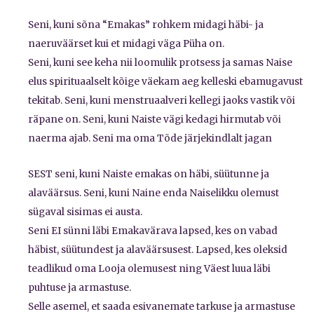
Seni, kuni sõna “Emakas” rohkem midagi häbi- ja
naeruväärset kui et midagi väga Püha on.
Seni, kuni see keha nii loomulik protsess ja samas Naise
elus spirituaalselt kõige väekam aeg kelleski ebamugavust
tekitab. Seni, kuni menstruaalveri kellegi jaoks vastik või
räpane on. Seni, kuni Naiste vägi kedagi hirmutab või
naerma ajab. Seni ma oma Tõde järjekindlalt jagan
SEST seni, kuni Naiste emakas on häbi, süütunne ja
alaväärsus. Seni, kuni Naine enda Naiselikku olemust
sügaval sisimas ei austa.
Seni EI sünni läbi Emakavärava lapsed, kes on vabad
häbist, süütundest ja alaväärsusest. Lapsed, kes oleksid
teadlikud oma Looja olemusest ning Väest luua läbi
puhtuse ja armastuse.
Selle asemel, et saada esivanemate tarkuse ja armastuse