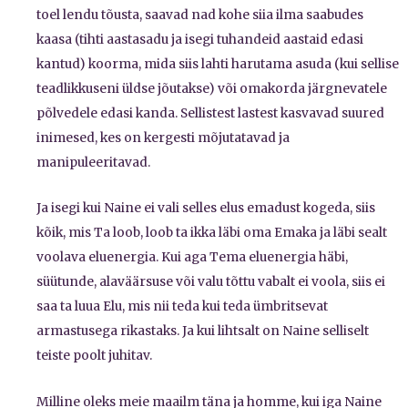
toel lendu tõusta, saavad nad kohe siia ilma saabudes
kaasa (tihti aastasadu ja isegi tuhandeid aastaid edasi
kantud) koorma, mida siis lahti harutama asuda (kui sellise
teadlikkuseni üldse jõutakse) või omakorda järgnevatele
põlvedele edasi kanda. Sellistest lastest kasvavad suured
inimesed, kes on kergesti mõjutatavad ja
manipuleeritavad.
Ja isegi kui Naine ei vali selles elus emadust kogeda, siis
kõik, mis Ta loob, loob ta ikka läbi oma Emaka ja läbi sealt
voolava eluenergia. Kui aga Tema eluenergia häbi,
süütunde, alaväärsuse või valu tõttu vabalt ei voola, siis ei
saa ta luua Elu, mis nii teda kui teda ümbritsevat
armastusega rikastaks. Ja kui lihtsalt on Naine selliselt
teiste poolt juhitav.
Milline oleks meie maailm täna ja homme, kui iga Naine