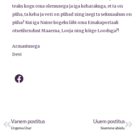
teaks kogu oma olemusega ja iga keharakuga, et ta on
püha, ta keha ja veri on pühad ning isegi ta seksuaalsus on
püha? Kui iga Naine kogeks läbi oma Emakaportaali
otseühendust Maaema, Looja ning kõige Looduga?!
Armastusega
Devi
Prev
Ne
Vanem postitus
Uuem postitus
Ürgema Üsa!
Sisemine abielu