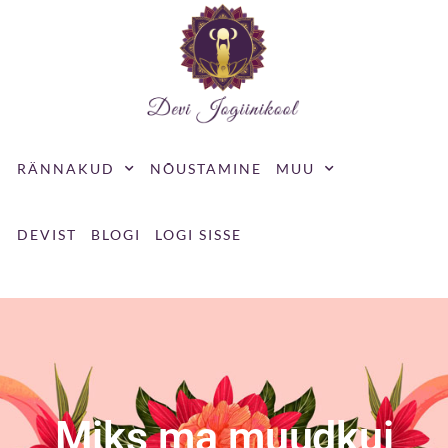
Skip
to
content
RÄNNAKUD
NÕUSTAMINE
MUU
DEVIST
BLOGI
LOGI SISSE
Miks ma muudkui