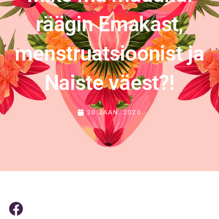
räägin Emakast,
menstruatsioonist ja
Naiste väest?!
20 JAAN. 2020